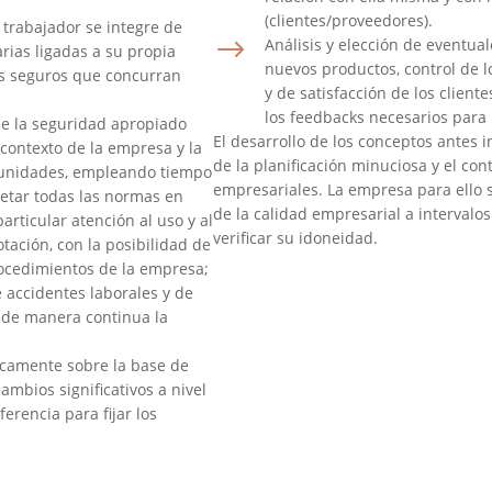
(clientes/proveedores).
 trabajador se integre de
$
Análisis y elección de eventual
arias ligadas a su propia
nuevos productos, control de 
s seguros que concurran
y de satisfacción de los client
los feedbacks necesarios para 
de la seguridad apropiado
El desarrollo de los conceptos antes 
 contexto de la empresa y la
de la planificación minuciosa y el con
rtunidades, empleando tiempo
empresariales. La empresa para ello 
spetar todas las normas en
de la calidad empresarial a intervalos
articular atención al uso y al
verificar su idoneidad.
tación, con la posibilidad de
rocedimientos de la empresa;
 accidentes laborales y de
 de manera continua la
icamente sobre la base de
mbios significativos a nivel
erencia para fijar los