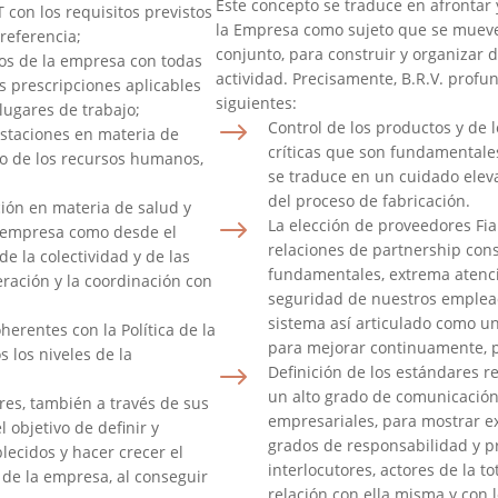
Este concepto se traduce en afrontar 
 con los requisitos previstos
la Empresa como sujeto que se mueve 
 referencia;
conjunto, para construir y organizar 
os de la empresa con todas
actividad. Precisamente, B.R.V. profu
as prescripciones aplicables
siguientes:
lugares de trabajo;
$
Control de los productos y de l
estaciones en materia de
críticas que son fundamentale
lo de los recursos humanos,
se traduce en un cuidado elev
del proceso de fabricación.
ión en materia de salud y
$
La elección de proveedores Fi
la empresa como desde el
relaciones de partnership con
 de la colectividad y de las
fundamentales, extrema atenci
eración y la coordinación con
seguridad de nuestros emplea
sistema así articulado como u
herentes con la Política de la
para mejorar continuamente, p
 los niveles de la
$
Definición de los estándares 
un alto grado de comunicación
ores, también a través de sus
empresariales, para mostrar ex
 objetivo de definir y
grados de responsabilidad y pr
lecidos y hacer crecer el
interlocutores, actores de la t
 de la empresa, al conseguir
relación con ella misma y con 